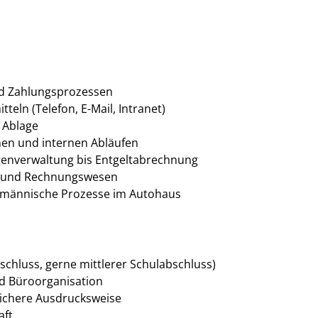
nd Zahlungsprozessen
ln (Telefon, E-Mail, Intranet)
 Ablage
nen und internen Abläufen
genverwaltung bis Entgeltabrechnung
n und Rechnungswesen
aufmännische Prozesse im Autohaus
chluss, gerne mittlerer Schulabschluss)
d Büroorganisation
sichere Ausdrucksweise
aft